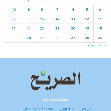
r
R
:
10
9
8
7
6
5
4
C
17
16
15
14
13
12
11
H
24
23
22
21
20
19
18
30
29
28
27
26
25
« مايو
يوليو »
معلومات عنا
من نحن
·
إشعار قانوني
·
سياسة الخصوصية
·
اتصل بنا