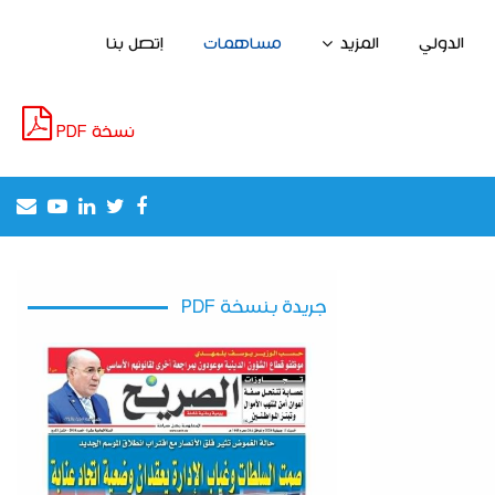
الدولي
المزيد
مساهمات
إتصل بنا
نسخة PDF
il
outube
Linkedin
Twitter
Facebook
إطلاق مشروع لخلق مناصب الشغل واستغلا
جريدة بنسخة PDF