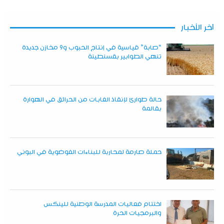
آخر الأخبار
“صابة” قياسية في إنتاج الحبوب و9 مخازن جديدة
تنهي الطوابير بقسنطينة
حالة طوارئ لإنقاذ الغابات من الحرائق في الهوارة
بقالمة
حملة صارمة لمحاربة للبناءات الفوضوية في البوني
اختتام فعاليات المدرسة الوطنية للينكس
والبرمجيات الحرة