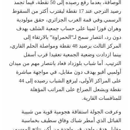
الوصافة، بعدما رفع رصيده إلى 50 نقطة، فيما تجمد
رصيد الترجي عند 17 نقطة ليقترب أكثر من السقوط
الرسمي.وفي قمة الغرب الجزائري، حقق مولودية
وهران فوزا ثمينا على حساب جمعية الشلف بهدف
دون رد، انتصار سمح لـ”الحمراوة” بالارتقاء إلى
المركز الثالث برصيد 48 نقطة ومواصلة الحلم القاري،
بينما ازدادت وضعية الجمعية تعقيدا قرب أسفل
الترتيب. أما شباب بلوزداد فعاد بانتصار مهم من ميدان
أولمبي أقبو بهدف دون مقابل، في مواجهة مباشرة
على المراكز الأولى، ليرفع الشباب رصيده إلى 44
نقطة ويشعل الصراع على المراتب المؤهلة
للمنافسات القارية.
وعرفت الجولة استفاقة هجومية قوية من شبيبة
القبائل الذي أمطر شباك وفاق سطيف بخماسية
مقابل هدف واحد، في واحدة من أكبر نتائج الموسم،