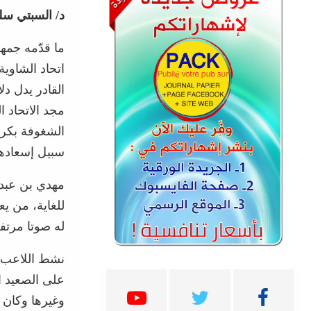
د/ السبتي سل
ما قدّمه جمه
اتحاد الشاوي
القادر يدل دل
مجد الاتحاد ا
الشغوفة بكرة
سبيل إسعادها
مهدي بن عبد 
للغاية، من ي
له صوتا مرتفع
نشط اللاعب ا
على الصعيد ا
وغيرها وكان 