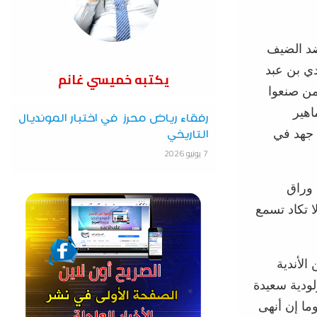
ضد الضيف
دي بن عبد
يكتبه خميسي غانم
ممن صنعوا
اهير
رفقاء رياض محرز في اختبار المونديال
 جهد في
التاريخي
7 يونيو 2026
 وراق
ا تكاد تسمع
الأندية
ودية سعيدة
ما إن أنهى