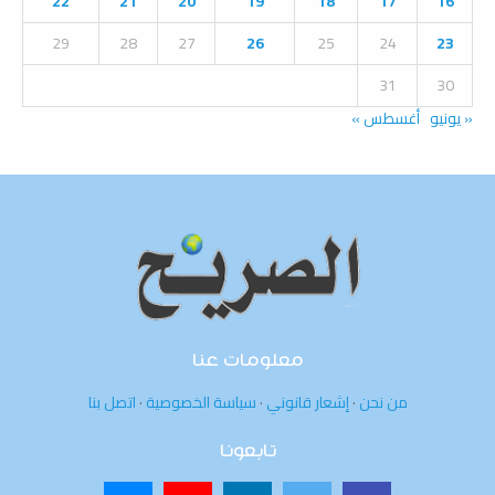
22
21
20
19
18
17
16
29
28
27
26
25
24
23
31
30
« يونيو
أغسطس »
معلومات عنا
من نحن
·
إشعار قانوني
·
سياسة الخصوصية
·
اتصل بنا
تابعونا