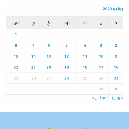
a
S
r
يوليو 2023
c
E
h
د
ن
ث
أرب
خ
ج
س
f
A
o
1
r
R
:
8
7
6
5
4
3
2
C
15
14
13
12
11
10
9
H
22
21
20
19
18
17
16
29
28
27
26
25
24
23
31
30
« يونيو
أغسطس »