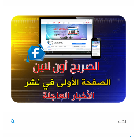
S
e
a
S