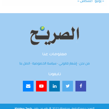
« يونيو
أغسطس »
معلومات عنا
من نحن
·
إشعار قانوني
·
سياسة الخصوصية
·
اتصل بنا
تابعونا
الصريح جميع الحقوق محفوظة 2021 © طور من طرف
Khidma Tech