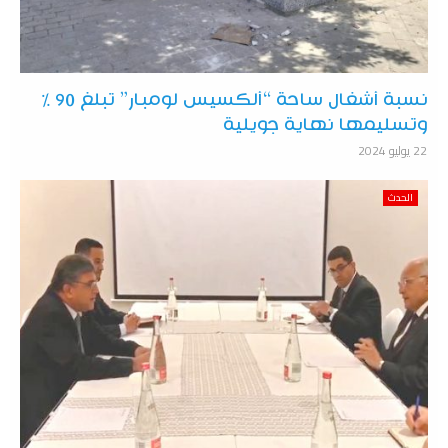
نسبة أشغال ساحة “ألكسيس لومبار” تبلغ 90 %
وتسليمها نهاية جويلية
22 يوليو 2024
الحدث