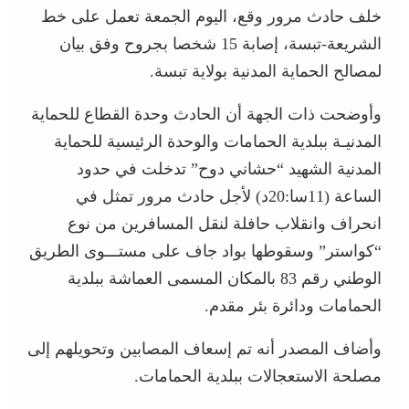
خلف حادث مرور وقع، اليوم الجمعة تعمل على خط
الشريعة-تبسة، إصابة 15 شخصا بجروح وفق بيان
لمصالح الحماية المدنية بولاية تبسة.
وأوضحت ذات الجهة أن الحادث وحدة القطاع للحماية
المدنيـة ببلدية الحمامات والوحدة الرئيسية للحماية
المدنية الشهيد “حشاني دوح” تدخلت في حدود
الساعة (11سا:20د) لأجل حادث مرور تمثل في
انحراف وانقلاب حافلة لنقل المسافرين من نوع
“كواستر” وسقوطها بواد جاف على مستـــوى الطريق
الوطني رقم 83 بالمكان المسمى العماشة ببلدية
الحمامات ودائرة بئر مقدم.
وأضاف المصدر أنه تم إسعاف المصابين وتحويلهم إلى
مصلحة الاستعجالات ببلدية الحمامات.