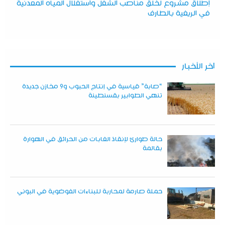
إطلاق مشروع لخلق مناصب الشغل واستغلال المياه المعدنية
في الريغية بالطارف
آخر الأخبار
“صابة” قياسية في إنتاج الحبوب و9 مخازن جديدة
تنهي الطوابير بقسنطينة
حالة طوارئ لإنقاذ الغابات من الحرائق في الهوارة
بقالمة
حملة صارمة لمحاربة للبناءات الفوضوية في البوني