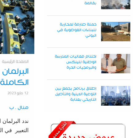
بقالمة
حملة صارمة لمحاربة
للبناءات الفوضوية في
البوني
اختتام فعاليات المدرسة
الصفحة الرئيسية
الوطنية للينكس
والبرمجيات الحرة
البرلمان 
الكاملة
إطلاق برنامج يجمع بين
12 مايو 2023
التوعية الدينية والتأصيل
التاريخي بعنابة
منال . ب
ندد البرلمان
التعبير في ال