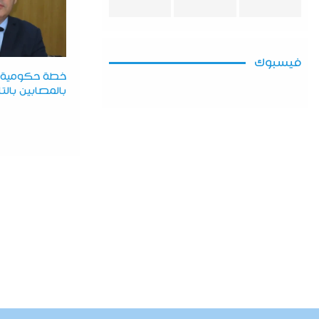
فيسبوك
خطة حكومية ل
بالمصابين بال