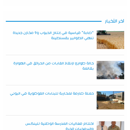
آخر الأخبار
“صابة” قياسية في إنتاج الحبوب و9 مخازن جديدة
تنهي الطوابير بقسنطينة
حالة طوارئ لإنقاذ الغابات من الحرائق في الهوارة
بقالمة
حملة صارمة لمحاربة للبناءات الفوضوية في البوني
اختتام فعاليات المدرسة الوطنية للينكس
والبرمجيات الحرة