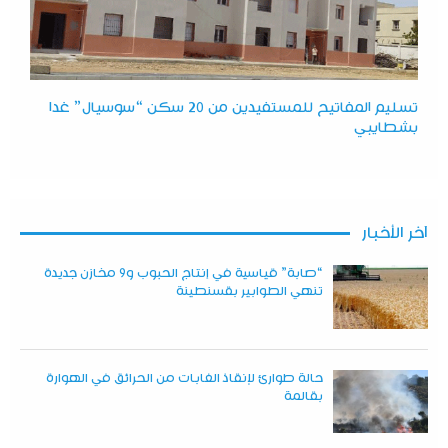
تسليم المفاتيح للمستفيدين من 20 سكن “سوسيال” غدا
بشطايبي
آخر الأخبار
“صابة” قياسية في إنتاج الحبوب و9 مخازن جديدة
تنهي الطوابير بقسنطينة
حالة طوارئ لإنقاذ الغابات من الحرائق في الهوارة
بقالمة