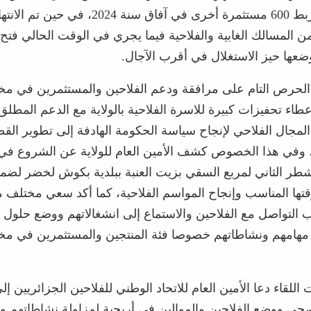
عن برنامج لربط 600 مستثمرة أخرى في آفاق سنة 024
عها حيز الاستغلال في أقرب الآجال.
الحرص التام على مرافقة ودعم الفلاحين والمستثمرين في م
عطاء تحفيزات كبيرة للاسرة الفلاحية بالولاية مع الدعم المطلق
المجال الفلاحي لإنجاح سياسة الحكومة الهادفة إلى تطوير القط
، وفي هذا الخصوص كشف الأمين العام للولاية عن الشروع في
شطر الثاني لمربع السقي بزيت العنبة ببلدية بكوش لخضر لضم
ها المناسب وإنجاح المواسم الفلاحية، كما أكد سعي مختلف م
اب التواصل مع الفلاحين والاستماع إلى انشغالاتهم ووضع حلول 
 مهامهم ونشاطاتهم خصوصا فئة المنتجين والمستثمرين في م
 اللقاء دعا الأمين العام للاتحاد الوطني للفلاحين الجزائريين 
 ووضع الفلاحين والموالين في أريحية لمزاولة نشاطاتهم وال