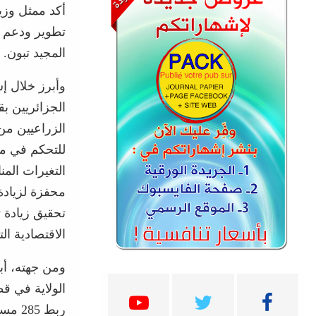
أكد ممثل وزير
تطوير ودعم ا
المجيد تبون.
وأبرز خلال إ
الجزائريين ب
الزراعيين من
للتحكم في مخ
التغيرات المن
محفزة لزيادة 
الاقتصادية ا
ومن جهته، أبر
الولاية في ق