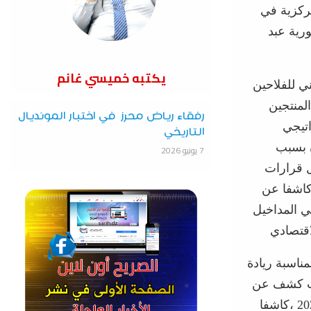
مركزية في
رية عبد
يكتبه خميسي غانم
ي للفلاحين
لمنتجين
رفقاء رياض محرز في اختبار المونديال
اتيجي
التاريخي
ن بسبب
7 يونيو 2026
ل قرارات
 كاشفا عن
 مليار دج و 35 مليار دولار في المداخيل
اقتصادي
مناسبة ريادة
حيث كشف عن
ربط 285 مستثمرة فلاحية بالكهرباء خلال الفترة الممتدة بين سنتي 2022 و2023 ،كاشفا