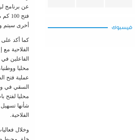
أخرى سيتم وض
فيسبوك
كما أكد على 
الفلاحية مع إ
الفاعلين في 
محليا ووطنيا
عملية فتح ال
السقي في وقت
محليا لفتح ب
شأنها تسهيل
الفلاحية.
وخلال فعاليات
خلق محيط صحي