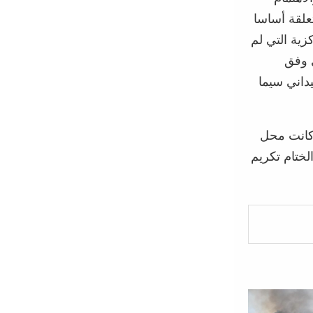
علقة أساسا
زية التي لم
ي وفق
داني سيما
 كانت محل
لختام تكريم