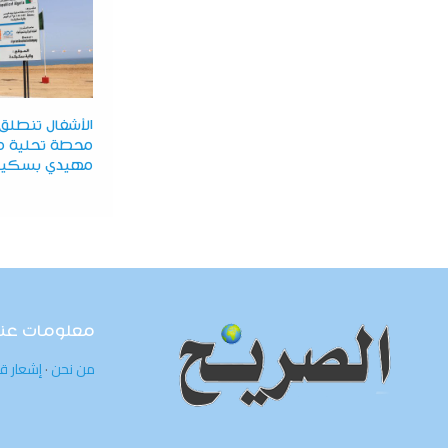
الأشغال تنطل
محطة تحلية مي
مهيدي بسكي
معلومات عنا
من نحن
·
إشعار ق