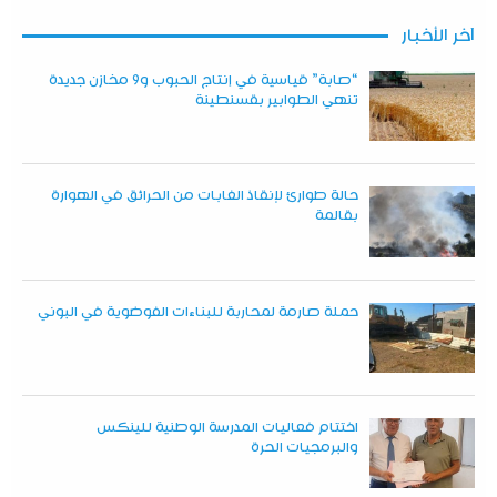
آخر الأخبار
“صابة” قياسية في إنتاج الحبوب و9 مخازن جديدة
تنهي الطوابير بقسنطينة
حالة طوارئ لإنقاذ الغابات من الحرائق في الهوارة
بقالمة
حملة صارمة لمحاربة للبناءات الفوضوية في البوني
اختتام فعاليات المدرسة الوطنية للينكس
والبرمجيات الحرة