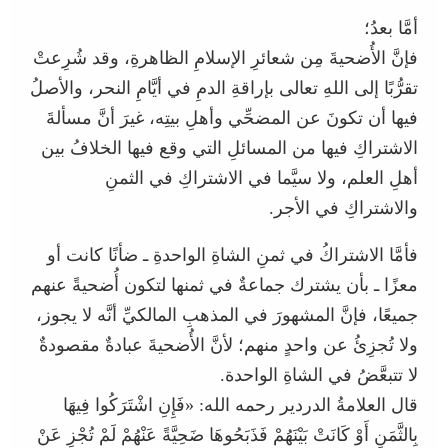
أمَّا بعدُ؛
فإنَّ الأُضحيةَ مِن شعائرِ الإسلامِ الظاهرةِ، وقد شُرِعتْ
تقرُّبًا إلى اللهِ تعالى بإراقةِ الدمِ في أيَّامِ النحر، والأصلُ
فيها أن تكونَ عن المضحِّي وأهلِ بيتِه، غيرَ أنَّ مسألةَ
الاشتراكِ فيها من المسائلِ التي وقع فيها الخلافُ بين
أهلِ العلم، ولا سيَّما في الاشتراكِ في الثمنِ
والاشتراكِ في الأجر.
فأمَّا الاشتراكُ في ثمنِ الشاةِ الواحدةِ ـ ضأنًا كانت أو
معزًا ـ بأن يشترك جماعةٌ في ثمنها لتكون أُضحيةً عنهم
جميعًا، فإنَّ المشهورَ في المذهبِ المالكيِّ أنَّه لا يجوز،
ولا تُجزِئُ عن واحدٍ منهم؛ لأنَّ الأُضحيةَ عبادةٌ مقصودةٌ
لا تتبعَّضُ في الشاةِ الواحدة.
قال العلامةُ الدردير رحمه الله: «فَإِنِ اشْتَرَكُوا فِيهَا
بِالثَّمَنِ أَوْ كَانَتْ بَيْنَهُمْ فَذَبَحُوهَا ضَحِيَّةً عَنْهُمْ لَمْ تُجْزِ عَنْ