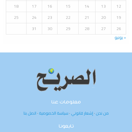
18
17
16
15
14
13
12
H
25
24
23
22
21
20
19
31
30
29
28
27
26
« يونيو
معلومات عنا
من نحن
·
إشعار قانوني
·
سياسة الخصوصية
·
اتصل بنا
تابعونا