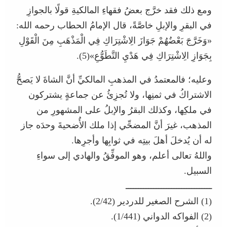
ومع ذلك فقد خرَّج بعضُ فقهاءِ المالكيةِ قولًا بالجوازِ
في البقرِ والإبلِ خاصَّةً، قال الإمامُ الحطاب رحمه الله:
«وَخَرَّجَ بَعْضُهُمْ جَوَازَ الِاشْتِرَاكِ فِي الْمَذْهَبِ مِنَ الْقَوْلِ
بِجَوَازِ الِاشْتِرَاكِ فِي هَدْيِ التَّطَوُّعِ»(5).
وعليه؛ فالمعتمدُ في المذهبِ المالكيِّ أنَّ الشاةَ لا يَصحُّ
الاشتراكُ في ثمنِها، ولا تُجزِئُ عن جماعةٍ يشتركون
في ملكِها، وكذلك البقرُ والإبلُ على المشهورِ من
المذهب، غيرَ أنَّ المضحِّي إذا ملك الأُضحيةَ وحدَه جاز
له أن يُدخلَ أهلَ بيتِه في ثوابِها وأجرِها.
واللهُ تعالى أعلم، وهو الموفِّقُ والهادي إلى سواءِ
السبيل.
ــــــــــــــــــــــــــــــــــ
(1) الشرح الصغير للدردير (2/42).
(2) الفواكه الدواني (1/441).