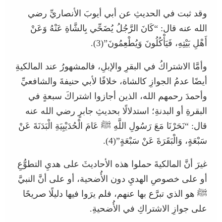
وقد ثبت في الحديثِ عن أبي أيوبَ الأنصاريِّ رضي
الله عنه قال: “كَانَ الرَّجُلُ يُضَحِّي بِالشَّاةِ عَنْهُ وَعَنْ
أَهْلِ بَيْتِهِ، فَيَأْكُلُونَ وَيُطْعِمُونَ”(3).
وأمَّا الاشتراكُ في البقرِ والإبلِ، فالمشهورُ عند المالكيةِ
أيضًا عدمُ الجوازِ كالشاة، خلافًا لأبي حنيفةَ والشافعيِّ
وأحمدَ رحمهم الله، الذين أجازوا اشتراكَ سبعةٍ في
البقرةِ أو البدنةِ؛ استدلالًا بحديثِ جابرٍ رضي الله عنه
قال: “نَحَرْنَا مَعَ رَسُولِ اللَّهِ ﷺ عَامَ الْحُدَيْبِيَةِ الْبَدَنَةَ عَنْ
سَبْعَةٍ، وَالْبَقَرَةَ عَنْ سَبْعَةٍ”(4).
غيرَ أنَّ المالكيةَ حملوا هذه الأحاديثَ على هديِ التطوُّعِ
أو على خصوصِ الهديِ دون الأُضحية، أو على أنَّ النبيَّ
ﷺ هو الذي تبرَّع بها عنهم، فلم يرَوا فيها دليلًا صريحًا
على جوازِ الاشتراكِ في الأُضحيةِ.