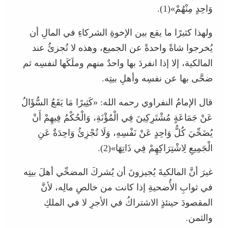
وَاحِدٍ مِنْهُمْ»(1).
ولهذا كثيرًا ما يقع بين الإخوةِ الشركاءِ في المالِ أن
يُخرجوا شاةً واحدةً عن الجميع، وهذه لا تُجزئُ عند
المالكية، إلا إذا انفردَ بها واحدٌ منهم وملَكَها لنفسِه ثم
ضحَّى بها عن نفسِه وأهلِ بيتِه.
قال الإمامُ النفراوي رحمه الله: «كَثِيرًا مَا يَقَعُ السُّؤَالُ
عَنْ جَمَاعَةٍ مُشْتَرِكِينَ فِي الْمُؤْنَةِ، وَالْحُكْمُ فِيهِمْ أَنْ
يُضَحِّيَ كُلُّ وَاحِدٍ عَنْ نَفْسِهِ، وَلَا تُجْزِئُ وَاحِدَةٌ عَنِ
الْجَمِيعِ لِاشْتِرَاكِهِمْ فِي ذَاتِهَا»(2).
غيرَ أنَّ المالكيةَ يُجيزونَ أن يُشركَ المضحِّي أهلَ بيتِه
في ثوابِ الأُضحيةِ إذا كانت من خالصِ مالِه، لأنَّ
المقصودَ حينئذٍ الاشتراكُ في الأجرِ لا في الملكِ
والثمن.