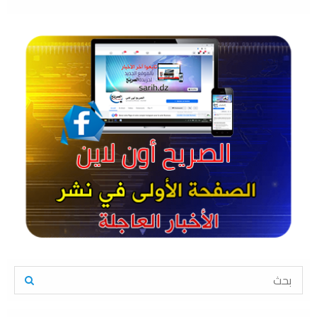
S
e
a
S