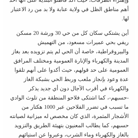
وإهتراء الطرقات، حيث أكد قاطنو البلدية على أنها أحد
أهم مناطق الظل في ولاية عنابة ولا بد من رد الاعتبار
لها.
أين يشتكي سكان كل من حي 30 ورشة 20 مسكن
ريفي بحي عميرات مسعود، من التهميش
والبيروقراطية، خاصة أن الحي لم يتم تزويده بعد بغاز
المدينة والكهرباء والإنارة العمومية ومختلف المرافق
العمومية على حد قولهم، حيث أكدوا على أنهم تلقوا
عدة وعود بإنجاز ملعب وربط الحي بشبكة الغاز
والكهرباء في أقرب الآجال دون أي جديد يذكر
-حسبهم-، كما اشتكى فلاحو المنطقة من تلوث الوادي
ما تسبب في تضرر الفلاحين عبر 1000 هكتار من
الأشجار المثمرة، الذي كان مخصص له ميزانية لصيانته
حسبهم، كما يطالب المعنيون بتهيئة الطريق والتزويد
بالغاز والكهرباء وماء الشرب، وعبروا عن استيائهم