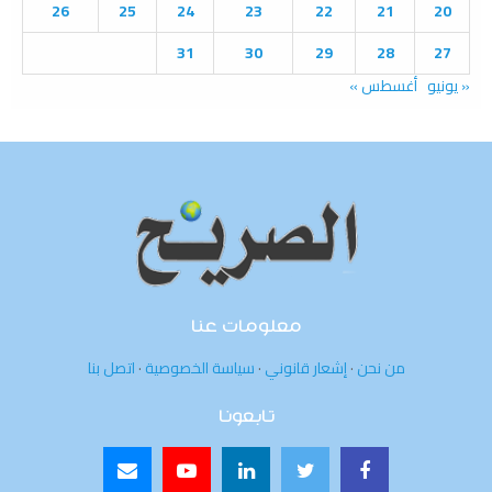
26
25
24
23
22
21
20
31
30
29
28
27
« يونيو
أغسطس »
معلومات عنا
من نحن
·
إشعار قانوني
·
سياسة الخصوصية
·
اتصل بنا
تابعونا