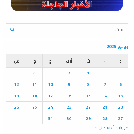
S
e
a
S
r
يوليو 2025
c
E
h
د
ن
ث
أرب
خ
ج
س
f
A
o
5
4
3
2
1
r
R
:
12
11
10
9
8
7
6
C
19
18
17
16
15
14
13
H
26
25
24
23
22
21
20
31
30
29
28
27
« يونيو
أغسطس »