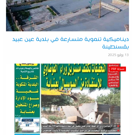
ديناميكية تنموية متسارعة في بلدية عين عبيد
بقسنطينة
13 يوليو 2025
نسخة PDF