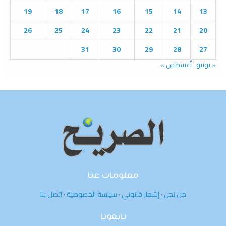
19
18
17
16
15
14
13
H
26
25
24
23
22
21
20
31
30
29
28
27
« يونيو
أغسطس »
معلومات عنا
من نحن
·
إشعار قانوني
·
سياسة الخصوصية
·
اتصل بنا
تابعونا