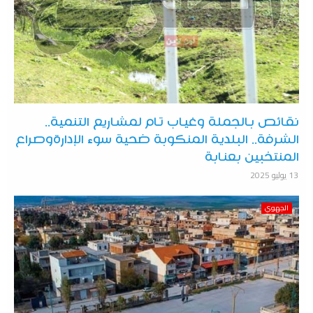
نقائص بالجملة وغياب تام لمشاريع التنمية..
الشرفة.. البلدية المنكوبة ضحية سوء الإدارةوصراع
المنتخبين بعنابة
13 يوليو 2025
الجهوي