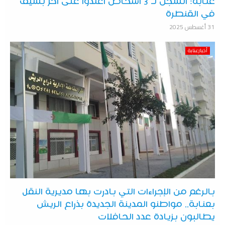
عنابة: السجن لـ 3 أشخاص اعتدوا على آخر بسيف
في القنطرة
31 أغسطس 2025
أخبارعنابة
بالرغم من الإجراءات التي بادرت بها مديرية النقل
بعنابة.. مواطنو المدينة الجديدة بذراع الريش
يطالبون بزيادة عدد الحافلات