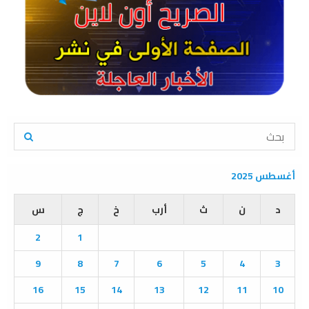
S
e
a
S
r
أغسطس 2025
c
E
h
د
ن
ث
أرب
خ
ج
س
f
A
o
2
1
r
R
:
9
8
7
6
5
4
3
C
16
15
14
13
12
11
10
H