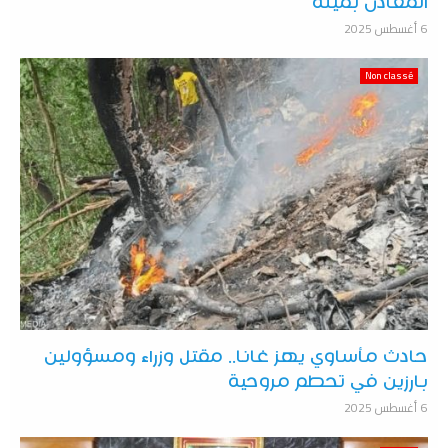
المعادن بميلة
6 أغسطس 2025
Non classé
حادث مأساوي يهز غانا.. مقتل وزراء ومسؤولين
بارزين في تحطم مروحية
6 أغسطس 2025