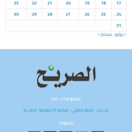
23
22
21
20
19
18
17
30
29
28
27
26
25
24
31
« يوليو
سبتمبر »
معلومات عنا
من نحن
·
إشعار قانوني
·
سياسة الخصوصية
·
اتصل بنا
تابعونا