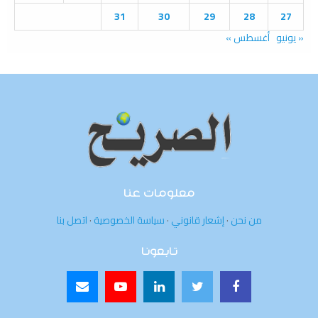
31
30
29
28
27
« يونيو
أغسطس »
معلومات عنا
من نحن
·
إشعار قانوني
·
سياسة الخصوصية
·
اتصل بنا
تابعونا