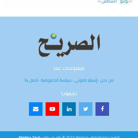
« يونيو
أغسطس »
معلومات عنا
من نحن
·
إشعار قانوني
·
سياسة الخصوصية
·
اتصل بنا
تابعونا
الصريح جميع الحقوق محفوظة 2021 © طور من طرف
Khidma Tech