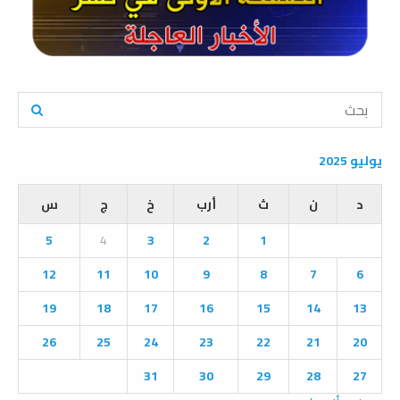
S
e
a
S
r
يوليو 2025
c
E
h
د
ن
ث
أرب
خ
ج
س
f
A
o
5
4
3
2
1
r
R
:
12
11
10
9
8
7
6
C
19
18
17
16
15
14
13
H
26
25
24
23
22
21
20
31
30
29
28
27