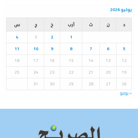
a
S
r
يوليو 2026
c
E
h
د
ن
ث
أرب
خ
ج
س
f
A
o
4
3
2
1
r
R
:
11
10
9
8
7
6
5
C
18
17
16
15
14
13
12
H
25
24
23
22
21
20
19
31
30
29
28
27
26
« يونيو