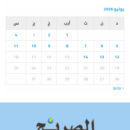
a
S
r
يوليو 2026
c
E
h
د
ن
ث
أرب
خ
ج
س
f
A
o
4
3
2
1
r
R
:
11
10
9
8
7
6
5
C
18
17
16
15
14
13
12
H
25
24
23
22
21
20
19
31
30
29
28
27
26
« يونيو