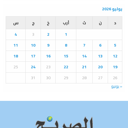
a
S
r
يوليو 2026
c
E
h
د
ن
ث
أرب
خ
ج
س
f
A
o
4
3
2
1
r
R
:
11
10
9
8
7
6
5
C
18
17
16
15
14
13
12
H
25
24
23
22
21
20
19
31
30
29
28
27
26
« يونيو