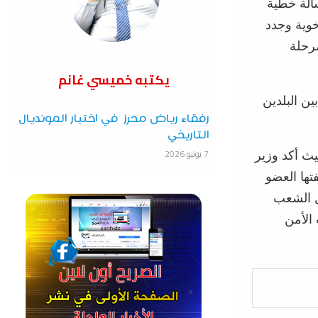
الة خطية
خوية وجدد
مرحلة
يكتبه خميسي غانم
ين البلدين
رفقاء رياض محرز في اختبار المونديال
التاريخي
7 يونيو 2026
ث أكد وزير
تها العضو
ل الشعب
الأمن