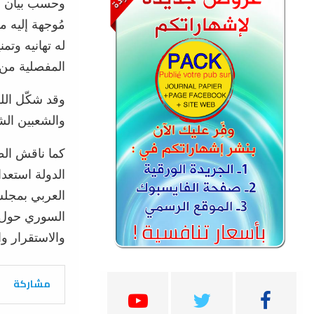
وحسب بيان لو
مُوجهة إليه م
له تهانيه وتم
المفصلية من 
وقد شكّل اللق
والشعبين الشق
كما ناقش الط
الدولة استعدا
العربي بمجلس
السوري حول 
والاستقرار وال
مشاركة