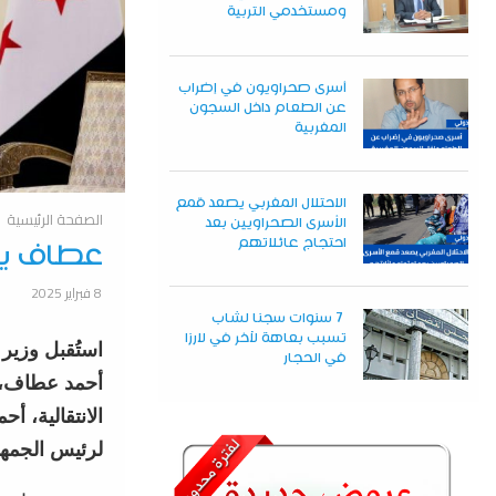
ومستخدمي التربية
أسرى صحراويون في إضراب
عن الطعام داخل السجون
المغربية
الاحتلال المغربي يصعد قمع
الصفحة الرئيسية
الأسرى الصحراويين بعد
احتجاج عائلاتهم
عطاف يس
8 فبراير 2025
7 سنوات سجنا لشاب
تسبب بعاهة لآخر في لارزا
استُقبل وزير 
في الحجار
أحمد عطاف، ا
الانتقالية، أ
لرئيس الجمهو