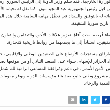
زارة الخارجية، فقد سلّم وزير الدولة إلى الرئيس السوري رس
ن قبل رئيس الجمهورية عبد المجيد تبون، كما نقل له تحياته الأ
نياته له بالتوفيق والسداد في تحمُّل مهامه السامية خلال هذه ال
تاريخ سوريا الشقيقة.
اء فُرصة لبحث آفاق تعزيز علاقات الأخوة والتضامن والتعاون ب
يقين، استناداً إلى ما يجمعهما من روابط تاريخية مُتجذرة.
رفان مستجدات الأوضاع على الصعيدين الوطني والإقليمي، حي
د الجزائر للإسهام، سواء على الصعيد الثنائي أو من موقعها بصف
 الأمن الأممي، في دعم ومُرافقة المساعي الرامية للم شم
مشروع وطني جامع يعيد بناء مؤسسات الدولة ويوفر مقومات 
تنمية والرخاء.