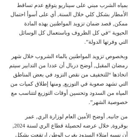
بمياه الشرب مبني على سيناريو يتوقع عدم تساقط
الأمطار بشكل كلي خلال السنة, أي على أسوأ احتمال
ممكن, قصد ضمان تزويد المواطنين بهذه المادة
الحيوية “في كل الظروف وباستعمال كل الوسائل
التي وفرتها الدولة”.
وبخصوص تزويد المواطنين بالماء الشروب خلال شهر
رمضان المقبل, أوضح دربال أن عددا من التدابير سيتم
اتخاذها “للتخفيف من نقص التزود في بعض المناطق
التي تشهد صعوبة في التوزيع, ومنها إطلاق كميات من
المياه من السدود وتحسين أوقات التوزيع لتتناسب مع
خصوصية الشهر”.
من جانبه, أوضح الأمين العام لوزارة الري, عمر
بوقروة, خلال عرضه لحصيلة قطاع الري لسنة 2024,
أن نسبه امتلاء السدود بغرب الوطن ارتفعت بشكل