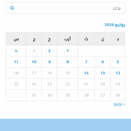
S
e
a
S
r
يوليو 2026
c
E
h
د
ن
ث
أرب
خ
ج
س
f
A
o
4
3
2
1
r
R
:
11
10
9
8
7
6
5
C
18
17
16
15
14
13
12
H
25
24
23
22
21
20
19
31
30
29
28
27
26
« يونيو