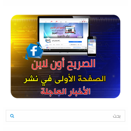
S
e
a
S