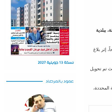
، ببلدية
ن لها أنها تدخلت في حدود الساعة 08:18 صباحاً، إثر بلاغ
نسخة 13 جويلية 2027
ن جنس ذكر، حيث تم تحويل
عمود بالمرصاد
 المحددة،