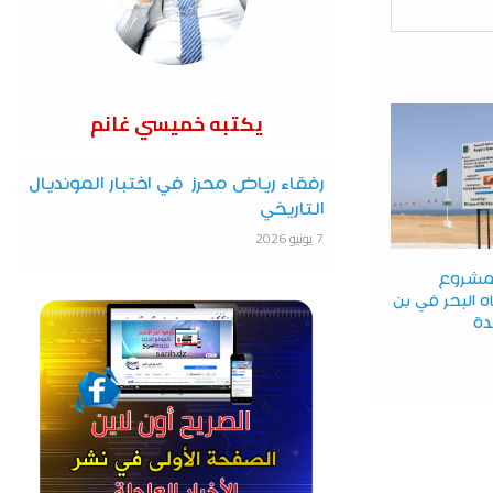
يكتبه خميسي غانم
رفقاء رياض محرز في اختبار المونديال
التاريخي
7 يونيو 2026
بمشروع
 البحر في بن
ة