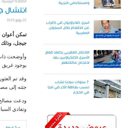
الصفحة الرئيسية
ومستخدمي التربية
انتشال 
25 يونيو 2025
أسرى صحراويون في إضراب
عن الطعام داخل السجون
المغربية
تمكن أعوان ا
جيجل، وذلك خ
الاحتلال المغربي يصعد قمع
الأسرى الصحراويين بعد
احتجاج عائلاتهم
بوجود غريق 
7 سنوات سجنا لشاب
جثته إلى مص
تسبب بعاهة لآخر في لارزا
في الحجار
ودعت مصالح ا
وتفادي السبا
مشاركة