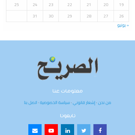
25
24
23
22
21
20
19
31
30
29
28
27
26
« يونيو
معلومات عنا
من نحن
·
إشعار قانوني
·
سياسة الخصوصية
·
اتصل بنا
تابعونا