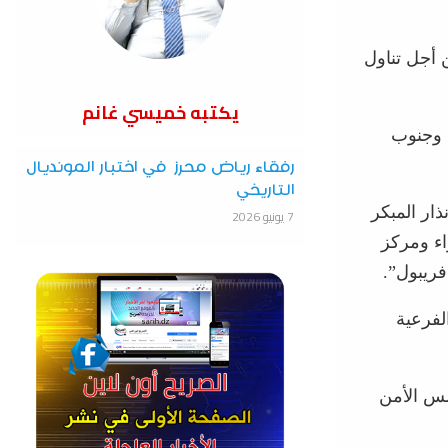
 أجل تناول
يكتبه خميسي غانم
ن وجنوب
رفقاء رياض محرز في اختبار المونديال
التاريخي
ار المبكر
7 يونيو 2026
اء ومركز
فريبول”.
لفرعية
لس الأمن