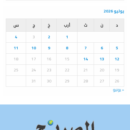
a
S
r
يوليو 2026
c
E
h
د
ن
ث
أرب
خ
ج
س
f
A
o
4
3
2
1
r
R
:
11
10
9
8
7
6
5
C
18
17
16
15
14
13
12
H
25
24
23
22
21
20
19
31
30
29
28
27
26
« يونيو