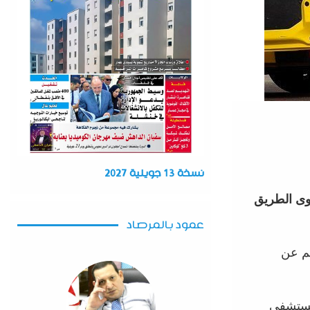
نسخة 13 جويلية 2027
وى الطريق
عمود بالمرصاد
جم عن
لمستشفى