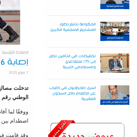
الحكومة تتابع تطور
المشاريع المنجمية الكبرى
الصفحة الرئيسية
تخفيضات في التأمين تصل
إصابة 6 أشخاص في حادث مرور بتبسة
إلى 75% لمتقاعدي
ومستخدمي التربية
1 فبراير 2025
تدخلت مصالح 
أسرى صحراويون في إضراب
عن الطعام داخل السجون
الوطني رقم 82، بمنطقة فج قوراي في ولاية تبسة.
المغربية
ووفقًا لما أف
اصطدام بين 
وقد قامت فرق