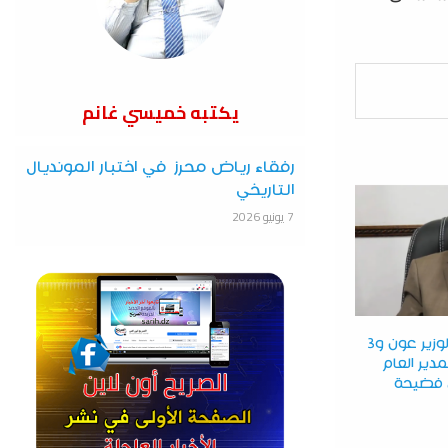
يكتبه خميسي غانم
رفقاء رياض محرز في اختبار المونديال
التاريخي
7 يونيو 2026
تخفيض عقوبة الوزير عون و3
دير العام
ي فضيحة