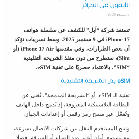
الآيفون في الجزائر
3 سبتمبر 2025
تستعد شركة “آبل” للكشف عن سلسلة هواتف
iPhone 17 في 9 سبتمبر 2025، وسط تسريبات تؤكد
أن بعض الطرازات، وفي مقدمتها iPhone 17 Air (أو
Slim)، ستطرح من دون منفذ الشريحة التقليدية
“SIM”، بالاعتماد حصريًا على تقنية eSIM.
eSIM
بدل الشريحة التقليدية
تقنية الـ eSIM، أو “الشريحة المدمجة”، تُغني عن
البطاقة البلاستيكية المعروفة، إذ تُدمج داخل الهاتف
وتُفعَّل عبر مسح رمز رقمي أو إعدادات الجهاز.
وتتيح للمستخدم التنقل بين شركات الاتصال بسرعة،
مع مستوى أمان أعلى ضد الضياع أو السرقة، فضلًا