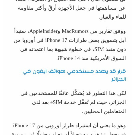
عن مساهمتها في جعل الأجهزة أرقّ وأكثر مقاومة
للماء والغبار.
ووفق تقارير من MacRumors وAppleInsider، ستبدأ
آبل بتسويق بعض طرازات iPhone 17 في أوروبا من
دون منفذ SIM، في خطوة شبيهة بما اعتمدته في
السوق الأمريكية منذ iPhone 14.
قرار قد يهدد مستخدمي هواتف آيفون في
الجزائر
لكن هذا التطور قد يُشكّل عائقًا للمستخدمين في
الجزائر، حيث لم تُفعَّل خدمة eSIM بعد لدى
المتعاملين المحليين.
وهو ما يعني أن استيراد طراز أوروبي من iPhone 17
قد يجعل تشغيله مستحيلاً أو يتطلب حلولًا غير رسمية،