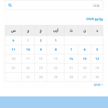
S
e
a
S
r
يوليو 2026
c
E
h
د
ن
ث
أرب
خ
ج
س
f
A
o
4
3
2
1
r
R
:
11
10
9
8
7
6
5
C
18
17
16
15
14
13
12
H
25
24
23
22
21
20
19
31
30
29
28
27
26
« يونيو