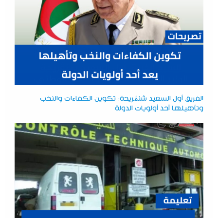
الفريق أول السعيد شنڨريحة: تكوين الكفاءات والنخب
وتأهيلها أحد أولويات الدولة