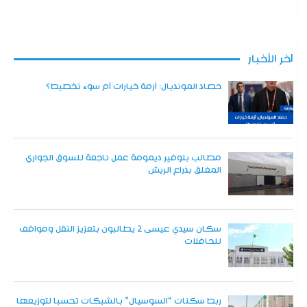
آخر الأخبار
حصاد المونديال: أزمة خيارات أم سوء تخطيط؟
مطالب بتوفير ديمومة عمل ناجعة للسوق الجواري
المغلق بذراع الريش
سكان سيدي عيسى 2 يطالبون بتعزيز النقل ومواقف
للحافلات
ربط سكنات “السوسيال” بالشبكات تحسبا لتوزيعها