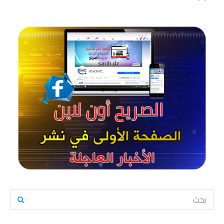
S
e
a
S