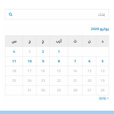
S
e
a
S
r
يوليو 2026
c
E
h
د
ن
ث
أرب
خ
ج
س
f
A
o
4
3
2
1
r
R
:
11
10
9
8
7
6
5
C
18
17
16
15
14
13
12
H
25
24
23
22
21
20
19
31
30
29
28
27
26
« يونيو