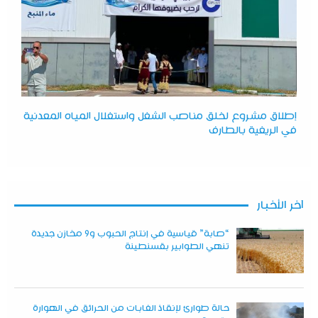
إطلاق مشروع لخلق مناصب الشغل واستغلال المياه المعدنية
في الريغية بالطارف
آخر الأخبار
“صابة” قياسية في إنتاج الحبوب و9 مخازن جديدة
تنهي الطوابير بقسنطينة
حالة طوارئ لإنقاذ الغابات من الحرائق في الهوارة