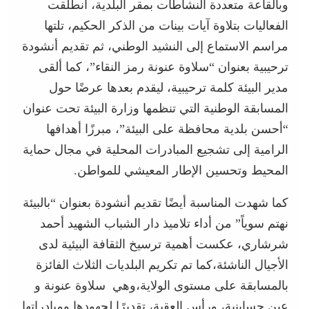
وبالقاعة متعددة النشاطات بمقر البلدية، انطلقت
الفعاليات بتلاوة آيات بينات من الذكر الحكيم، تلتها
مراسم الاستماع إلى النشيد الوطني، ثم تقديم أنشودة
ترحيبية بعنوان “سلاوة عنونة رمز النقاء”، كما ألقى
مدير البيئة كلمة ترحيبية، ليقدم بعدها عرضًا حول
المسابقة الوطنية التي تنظمها وزارة البيئة تحت عنوان
“أحسن بلدية محافظة على البيئة”، مبرزًا أهدافها
الرامية إلى تشجيع المبادرات المحلية في مجال حماية
المحيط وتحسين الإطار المعيشي للمواطن.
كما شهدت المناسبة أيضًا تقديم أنشودة بعنوان “بالبيئة
نهتم سوياً” من أداء تلاميذ دار الشباب الشهيد أحمد
شرشاري، عكست أهمية ترسيخ الثقافة البيئية لدى
الأجيال الناشئة،كما تم تكريم البلديات الثلاث الفائزة
بالمسابقة على مستوى الولاية،وهي سلاوة عنونة و
عين حساينية، ورأس العقبة، تقديرًا لجهودها ومبادراتها