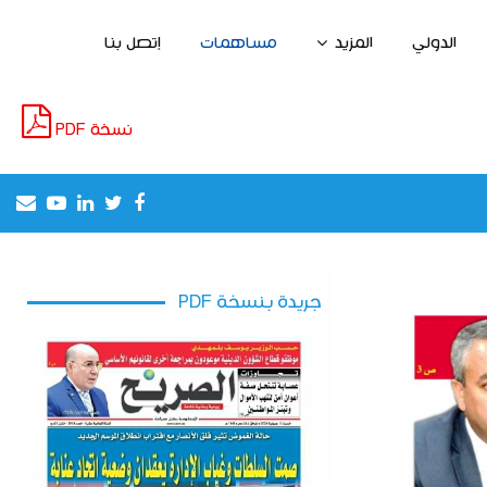
الدولي
المزيد
مساهمات
إتصل بنا
نسخة PDF
il
outube
Linkedin
Twitter
Facebook
إطلاق مشروع لخلق مناصب الشغل واستغلال
جريدة بنسخة PDF