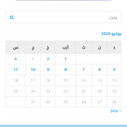
S
e
a
S
r
يوليو 2026
c
E
h
د
ن
ث
أرب
خ
ج
س
f
A
o
4
3
2
1
r
R
:
11
10
9
8
7
6
5
C
18
17
16
15
14
13
12
H
25
24
23
22
21
20
19
31
30
29
28
27
26
« يونيو