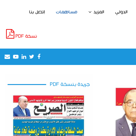
الدولي
المزيد
مساهمات
إتصل بنا
نسخة PDF
il
outube
Linkedin
Twitter
Facebook
إطلاق مشروع لخلق مناصب الشغل واستغلال
جريدة بنسخة PDF