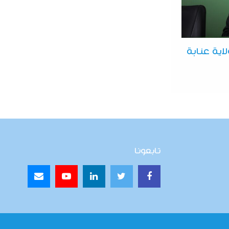
اية عنابة
تابعونا