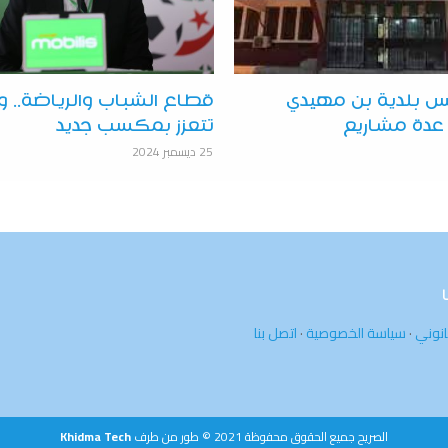
يس بلدية بن مهيدي
قطاع الشباب والرياضة.. ول
دة مشاريع
تتعزز بمكسب جديد
25 ديسمبر 2024
انوني
·
سياسة الخصوصية
·
اتصل بنا
الصريح جميع الحقوق محفوظة 2021 © طور من طرف
Khidma Tech