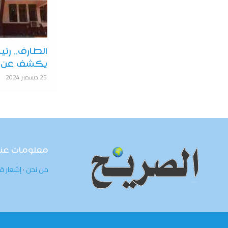
الطارف.. رئ
يكشف عن ع
25 ديسمبر 2024
معلومات عنا
من نحن
·
إشعار ق