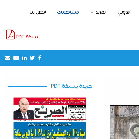
الدولي
المزيد
مساهمات
إتصل بنا
نسخة PDF
il
outube
Linkedin
Twitter
Facebook
ديوان التطهير والبلدية يتجاهلان أقبية حي
جريدة بنسخة PDF