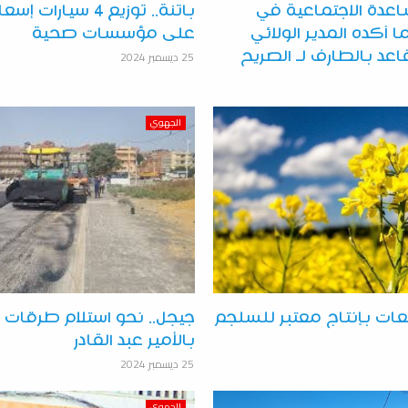
اعدة الاجتماعية في
باتنة.. توزيع 4 سيارا
ما أكده المدير الولائي
على مؤسسات صحية
25 ديسمبر 2024
اعد بالطارف لـ الصريح
الجهوي
عات بإنتاج معتبر للسلجم
جيجل.. نحو استلام طرقات 
بالأمير عبد القادر
25 ديسمبر 2024
الجهوي