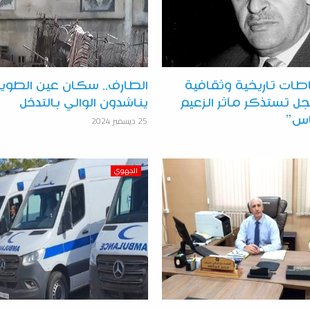
طات تاريخية وثقافية
الطارف.. سكان عين الطوي
جل تستذكر مآثر الزعيم
يناشدون الوالي بالتدخل
25 ديسمبر 2024
اس”
الجهوي