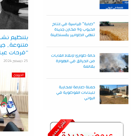
“صابة” قياسية في إنتاج
الحبوب و9 مخازن جديدة
تنهي الطوابير بقسنطينة
بتنظيم نشا
متنوعة.. جي
“فرحات عب
حالة طوارئ لإنقاذ الغابات
25 ديسمبر 2024
من الحرائق في الهوارة
بقالمة
الجهوي
حملة صارمة لمحاربة
للبناءات الفوضوية في
البوني