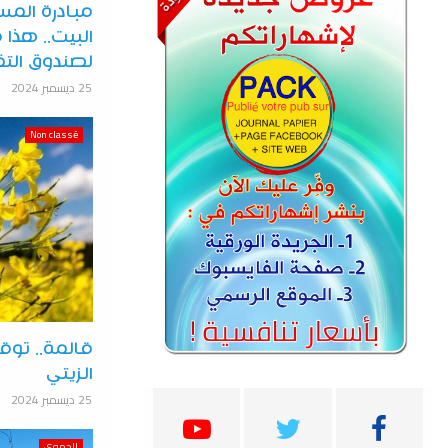
مبادرة المس
البيت.. هذا 
لصندوق التق
25 ديسمبر 2024
Non classé
قالمة.. توق
الزيتي
25 ديسمبر 2024
الجهوي