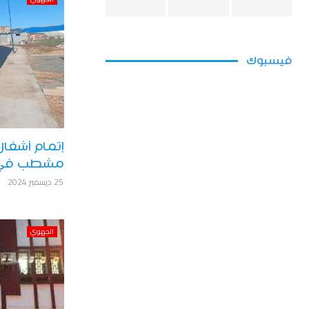
فيسبوك
إتمام أشغا
مشطب في ا
25 ديسمبر 2024
الجهوي