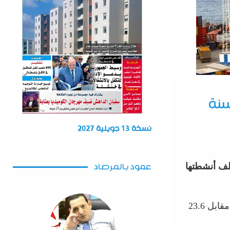
سنة
نسخة 13 جويلية 2027
ة ملحوظة في مختلف أنشطتها
عمود بالمرصاد
ووفقًا للبيان، بلغ إجمالي حجم النشاط المينائي لسنة 2024 24.3 مليون طن، مقابل 23.6