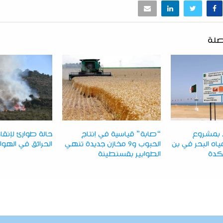
صلة
ق بمشروع
“صابة” قياسية في إنتاج
حالة طوارئ لإنقاذ
اه البحر في بن
الحبوب و9 مخازن جديدة تنهي
الحرائق في الهوار
كدة
الطوابير بقسنطينة