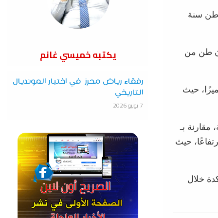
سبة 19%، حيث ارتفعت من 3.2 مليون طن سنة
يكتبه خميسي غانم
خلال سنة 2024 20 مليون طن، منها 19 مليون طن من
رفقاء رياض محرز في اختبار المونديال
يزًا، حيث
التاريخي
7 يونيو 2026
فقد تم خلال سنة 2024 معالجة 175,849 حاوية، مقارنة بـ
ة ارتفاعًا، حيث
دة خلال