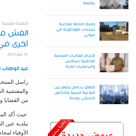
بقالمة
الصفحة الرئيسية
حملة صارمة لمحاربة
للبناءات الفوضوية في
الغش في 
البوني
أخرى في 
30 مايو 2023
اختتام فعاليات المدرسة
الوطنية للينكس
والبرمجيات الحرة
عبد
الوهاب
ل
راسل المنتخب
إطلاق برنامج يجمع بين
والمفتشية الع
التوعية الدينية والتأصيل
التاريخي بعنابة
من القضايا و
حيث أكد المن
ببلدية عين ا
الأوفياء لمحا