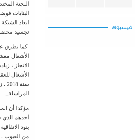
البنايات فوض
ابعاد الشبكة
فيسبوك
تجسيد محضر م
كما تطرق عض
الأشغال مغش
الأشغال للعق
سنة
المراسلة_ .
مؤكدا أن المش
أحدهم الذي ش
بنود الاتفاقي
من العيوب .