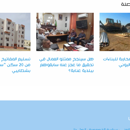
صلة
اربة للبناءات
هل سينجح ممثلو العمال في
تسليم المفاتيح 
لبوني
تحقيق ما عجز عنه سابقوهم
من 20 سكن “
ببلدية عنابة؟
بشطايبي
انوني
·
سياسة الخصوصية
·
اتصل بنا