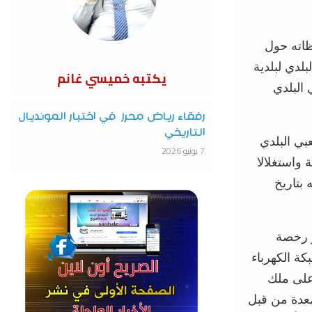
حظاته حول
لدي لبلدية
يكتبه خميسي غانم
البلدي
رفقاء رياض محرز في اختبار المونديال
التاريخي
بي البلدي
7 يونيو 2026
واستغلالا
بتاريخ
ر رخصة
بكة الكهرباء
 على ملك
معدة من قبل