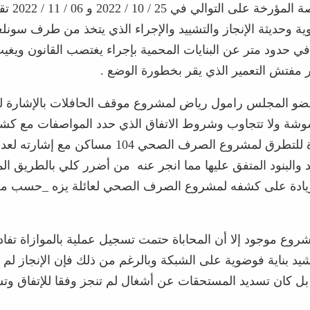
اللجنة المختصة المؤرخة عل
وية وحديثة الإنجاز والتشييد والإجراء الذي يتخذ من طرف سونل
 في حدود متر عن البنايات المحمية بإجراء يغتصب القانون ويغي
فتش التعمير الذي يقر بخطورة الوضع .
و المجلس رامول رياض لمشروع موقف الحافلات بالإشارة ل
وشة ولا تتجاوب وشروط الاتفاق الذي حدد المواصفات مع كش
الانجاز ، زيادة للتطرق لمشروع الصرف الصحي 104 مساكن 
د والبنود المتفق عليها مما انجر عنه من أضرر كلي بالطريق ال
 2018 . زيادة على كشفه لمشروع الصرف الصحي لعائلة يزه _حسب
روع موجود إلا أن المحاباة حتمت تسجيل عملية بالموازاة تفادي
يد بناية فوضوية على الشبكة وبالرغم من ذلك فإن الإنجاز لم 
ة بل كان تسديد المستحقات عن أشغال لم تنجز وفقا للإتفاق وتش