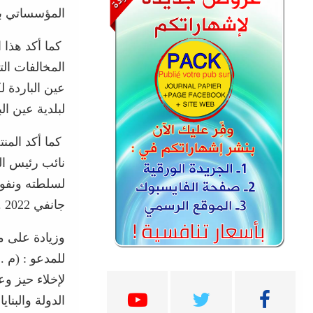
المؤسساتي با
كما أكد هذا ا
المخالفات ال
عين الباردة 
لبلدية عين ا
كما أكد المن
نائب رئيس ال
لسلطته ونفوذ
جانفي 2022 .
وزيادة على 
للمدعو : (م .
لإخلاء حيز و
الدولة والبن