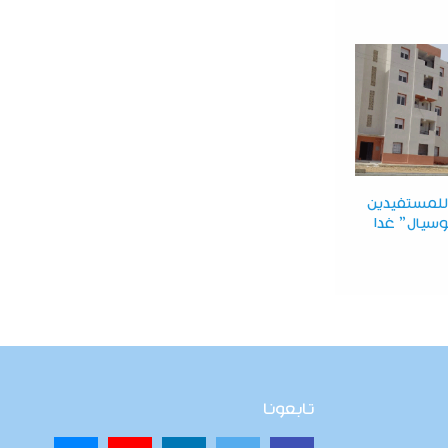
للمستفيدين
سوسيال” غدا
تابعونا