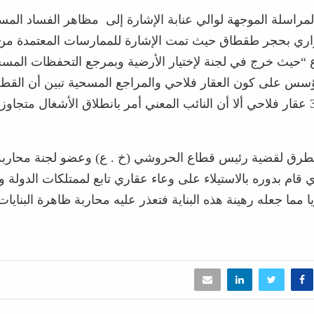
مراسلة الموجهة لوالي عنابة الإشارة إلى مظاهر الفساد المس
واري بحجر طقطاق حيث تمت الإشارة للممارسات المعتمدة 
ع “حيث خرج في لجنة لإختيار الأرضية وبمرجع التحفظات المس
من القسم 31 عقار فلاحي ألا أن النائب المعني أمر بانطلاق الأشغال متجاوز
تطرق لقضية رئيس قطاع الحروشي (خ . ع) وعضو لجنة محاربة ا
 قام بدوره بالاستيلاء على وعاء عقاري تابع لممتلكات الدولة و
مما جعله رهينة هذه البناية فتعذر عليه محاربة ظاهرة البنايات