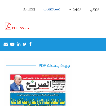
الدولي
المزيد
مساهمات
إتصل بنا
نسخة PDF
il
outube
Linkedin
Twitter
Facebook
إطلاق مشروع لخلق مناصب الشغل واستغلال
جريدة بنسخة PDF