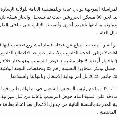
مراسلة الموجهة لوالي عنابة وللمفتشية العامة للولاية الإشار
الإنارة العمومية لحي 80 مسكن الحروشي حيث تم تسجيل وانجاز شبكة ل
ودة وتم مقابلتها بأعمدة أخرى وأصبحت الإنارة على حافتي الطر
مال العام .
 أشار المنتخب المبلغ عن قضايا فساد لمشاريع تغتصب فيها ق
ءات لا ترقى للحجة القانونية ولاتساير ضوابط الاقتطاع القانون
ع) باختيار أرضية لانجاز مشروع حوض الترسيب وهو عقار فلاحي 
التابع لمزرعة جميل بوبكر متجاوزا التعليمة رقم 03 وتحفظات اللجنة
وبتاريخ 09 / 11 / 2022 يتقدم رئيس المجلس الشعبي في مداولة يطلب ف
دقة على عملية اتمام حوض الترسيب بإعانة من قبل ميزانية ا
ية المدرجة بالنقطة الثانية من جدول الأعمال بعد اعداد بطاقة ت
المختصة .