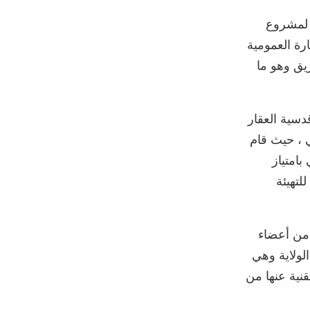
ة لمشروع
لإنارة العمومية
يق وهو ما
دسية العقار
ي ، حيث قام
بامتياز
 الولائية للتهيئة
يها من أعضاء
لولاية وهي
قنية عنها من