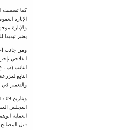
كما تضمنت ال
والإنارة موج
يعتبر تبديدا لل
ومن جانب آخر
الفلاحي بإجرا
النائب (ب . 
والتعمير في 20 جانفي 2022 بل أمر ببداية الأشغال وبانتهائها واستلامها .
المجلس المصا
العملية الوهم
قبل المصالح 