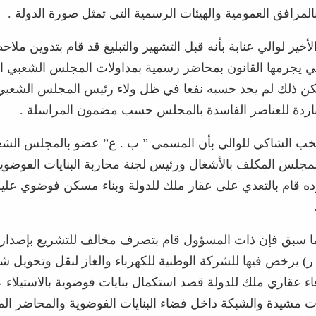
لمرافق العمومية والهيئات الرسمية التي تمثل صورة الدولة .
لأخير لوالي عنابة بأنه قبل التشهير والتبليغ قد قام بتدوين ملا
تي يجرمها القانون بمحاضر رسمية بمداولات المجلس الشعبي الب
لكن ذلك لم يجد حسبه نفعا في ظل ولاء رئيس المجلس الشعبي 
لباردة للعناصر الفاسدة بالمجلس حسب مضمون المراسلة .
تخب الشاكي للوالي بأن المسمى ” ب . ع” عضو بالمجلس الشع
مجلس المكلف بالأشغال ورئيس لجنة محاربة البنايات الفوضوية 
ه قام بالتعدي على عقار ملك للدولة وبناء مسكن فوضوي عليه 
ما سبق فإن ذات المسؤول قام بتصرف مخالف للتشريع بإصدا
 ر) يرخص فيها للشركة الوطنية للكهرباء والغاز لنقل وتحويل ش
عاء عقاري ملك للدولة قصد استكمال بنايات فوضوية بالاستيلاء
ايات مشيدة والشبكة داخل فضاء البنايات الفوضوية والمحاضر ال