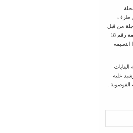
جلة
من طرف
جلة من قبل
اللجنة التي تؤسس على كون العقار فلاحي والمراجع المسحية تبين أن القطعة رقم 18
ا التعليمة
لبنايات
شيد عليه
 الفوضوية .