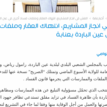
أخبارعنابة
الغش في انجاز المشاريع، انتهاك العقار وملفات فساد أخرى في عين البا
انجاز المشاريع، انتهاك العقار وملفات
عين الباردة بعنابة
وامي
 بالمجلس الشعبي البلدي لبلدية عين الباردة، رامول رياض، وا
امة للولاية الأسبوع الماضي وتمتلك “الصريح” نسخة عنها للتدخ
الملفات والممارسات التي يجرمها قانون الفساد .
تخب الذي تحمّل مسؤولية التبليغ عن هذه الممارسات ومظاهر 
لباردة بأن ظاهرة الفساد في تزايد مقلق تستدعي تظافر جهود 
صرتها والعمل من أجل الوقاية منها وفقا لما جاء في التشريع لتطه