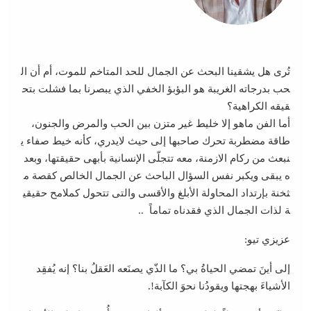
تُرى هل يشقينا البحث عن الجمال للحد المتاخم للموت، أم أن ال
حب بدرجاته الغريبة هو البؤبؤ الخفي الذي يبصرنا بما فشلت بتح
قيقه الكراهية؟
أما الفن ماهو إلا خليط غير متزن بين الحب والمرض والجنون،
طاقة مضطربة تحرك صاحبها إلى حيث لايدري، كأنه خيط صفاء ي
نبعث من ركام الازمنة، معه تتجلّى الإنسانية بأبهى حقيقتها، وبعد
ه يبقى ويكبر نفس السؤال الباحث عن الجمال الخالص كقصة م
ثخنة بإرتداد المحاولة الأبلغ والأقسى والتى تتحول كملامح حقيقي
ة لذات الجمال الذي فقدناه تماماً ..
عزيزي تيو:
إلى أينَ تمضي الحياةُ بي؟ ما الذّي يصنَعه العَقلُ بنا؟ إنه يُفقِد
الأشياءَ بهجتها ويقودُنا نحوَ الكآبة!.