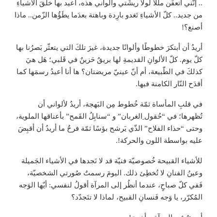
.. إنّني أتعفَن مللًا لولا ريشَتي وألواني هذه، أُعيد بها خلقَ الأشياءِ
من جديد.. كلّ الأشياءِ تَغدو بارِدة وباهتة بعدَما يطَؤُها الزّمن.. ماذا
أصنع؟!
أريدُ أن أبتكرَ خطوطًا وألوانًا جديدة، غيرَ تلكَ التي يتعثّر بَصرُنا بها
كلّ يوم. كلّ الألوانِ القديمةِ لها بريقٌ حَزينٌ في قَلبي؛ هَل هيَ
كذلكَ في الطّبيعة، أم أنّ عينيّ مريضتان؟ ها أنا أعيدُ رسمَها كما
أقدَح النّار الكامنة فيها.
في قلبِ المأساة ثمّة خُطوط مِن البَهجة، أريدُ لألواني أن
تُظهرها؛ في “حُقول ِالغربان” و “سنابِلُ القَمح” بأعناقها الملوية،
وحتى “حذاء الفلاح” الذّي يَرشح بؤسًا ثمّة فرحٌ ما أريدُ أن أقبِضَ
عليه بواسطة اللون والحركة!.
للأشياء القبيحة خُصوصيّة فنيّة قد لا نَجدها في الأشياء الجَميلة
وعينُ الفنانِ لا تُخطِئ ذلك. اليومَ رسمتُ صُورتي الشخصيّة،
فَفي كلّ صباحٍ، عندما أنظُر إلى المرآة أقولُ لنفسي: أيّها الوَجه
المُكرّر، يا وَجه فَنسانِ القبيح، لماذا لا تتَجدّد؟