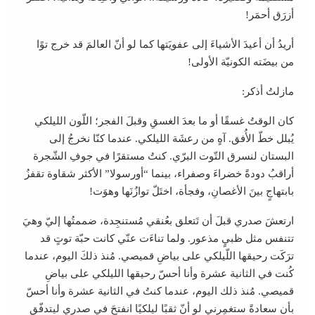
أزرَق أحمَر!
أريدُ أن أعيدَ الأشياءَ إلى عفويَتها كما لو أنّ العالمَ قد خرج توًا
من بيضَته الكونيّة الأولى!
مازلتُ أذكر:
كان الوقتُ غسقًا أو ما بعدَ الغسقِ وقبلَ الفجر؛ اللّون الليلكي
يُبلل خطّ الأُفق. آهٍ من رعشَة الليلكي. عندما كنّا نخرجُ إلى
البستان لنسرق التّوت البرّي. كنتُ مستقرًا في جوفِ الشّجرة
أراقبُ دودةً خضراءَ وصفراء، بينما “أورسولا” الأكثر شقاوة تقفزُ
بابتهاجٍ بينَ الأغصانِ، وفجأة، اختَلّ توازُنَها وهوَت!
ارتعشَ صدري قبلَ أن تَتعلق بعُنقي مُستنجِدة، ضممتُها إليّ وهيَ
تتنفس مثل ظبيٍ مذعور. ولما تناءَت عنّي كانت حبّة توتٍ قد
ترَكَت رحيقها اللّيلكي على بياضِ قميصي. مُنذ ذلكَ اليوم، عندما
كُنت في الثانية عشرة وأنا أحسّ رحيقها الليلكي على بياضِ
قميصي. مُنذ ذلك اليوم، عندما كنتُ في الثانية عشرة وأنا أحسّ
بأن سعادةً ستغمِرني لو أنّ ثقبًا ليلكيًا انفتحَ في صدري ليتدفّق