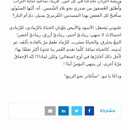
وريشةُ التُرابِ تخدعُنا في كلّ حين.. قريبًا، سأعيدُ أمانة التراب،
وأُطلق العُصفورَ من صدري نحو بلادِ الشّمس.. آه، أيّتها السنُونُو،
سأفتحُ لكِ القفصَ بهذا المسدس: القُرمزيّ يسيل، دمٌ أم النار؟
غليوني يَشتعل: الأسوَد والأبيض يلوّنانِ الحياةَ بالرّمادي، للرّمادي
احتمالاتٌ لا تنتهي: رماديٌ أحمر، رماديٌ أزرق، رماديٌ أخضر!.
التِبغُ يحتَرق، والحياةُ تنسَرب. للرّماد طعمٌ مرٌ بالعادة نألفَه، ثم
نُدمِنه، كالحياة تمامًا: كلّما تقدم العُمر بنا غدَونا أكثَر تعلقًا بها!.
لأَجل ذلكَ أغادرُها في أوجِ اشتعالي! ولكن لماذا؟! إنّه الإخفاقُ
مَرّةً أخرى. لن ينتهي البؤسُ أبدًا !
وداعًا يا ثيو، “سأغادر نحو الربيع”
مشاركة