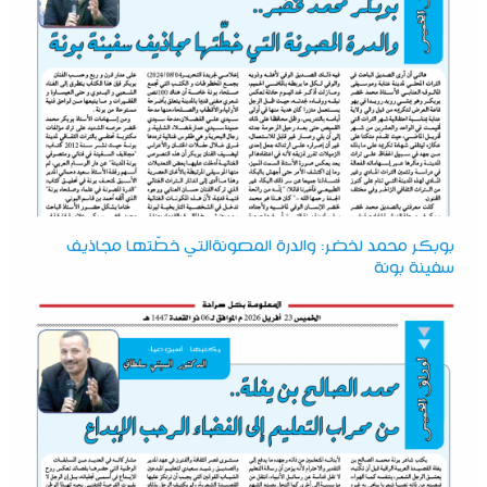
بوبكر محمد لخضر: والدرة المصونةالتي خطّتها مجاذيف
سفينة بونة