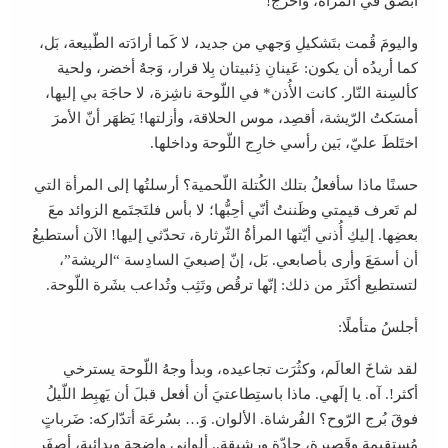
أبصقُ في المرآة، وأخرج!
واليومَ قُمت بتَشكيلِ وَجهي من جديد، لا كَما أرادَته الطّبيعة، بَل،
كما أريدُه أن يكون: عَينانِ ذِئبيتان بِلا قرار، وَجهٌ أخضر، ولحية
كألسِنة النّار. كانت الأُذن* في اللّوحة ناشِزة، لا حاجَة بي إليها،
أمسَكتُ الرّيشة، أقصِد، موس الحلاقة، وأزلتها! يَظهَر أنّ الأمرَ
اختَلطَ عليّ، بَين رأسي خارِج اللّوحة وداخلها.
حسنًا ماذا سأفعلُ بتلك الكُتلة اللّحمية؟ أرسلتُها إلى المرأة التي
لم تَعرف قيمتي وظَننتُ أنّي أحِبُّها؛ لا بأس فلتَجتَمع الزوائد معَ
بعضِها. إليكِ أُذني أيّتها المرأةُ الثّرثارة، تحدّثي إليها! الآن أستطيعُ
أن أسمَعَ وأرى بأصابعي. بَل، إنّ إصبعيَ السادِسة “الريشة”،
لتستطيع أكثَر من ذلك: إنّها ترقُص وتَثِب وتُداعب بشَرة اللّوحة.
أجلسُ متأملًا:
لقد شاخَ العالَم، وكثُرَت تجاعيده، وبدأ وجهُ اللّوحة يسترخي
أكثر!. آه. يا إلَهي. ماذا باستِطاعتيَ أن أفعل قبلَ أن يَهبِط اللّيلُ
فوقَ بُرج الرّوح؟ الفُرشاة. الألوان. وَ… بسُرعَة أتدّاركه: ضَرباتٍ
مُستقيمة وقَصيرة، حادّة ورشيقة.. ألواني واضِحة وبدائية، أصفَر