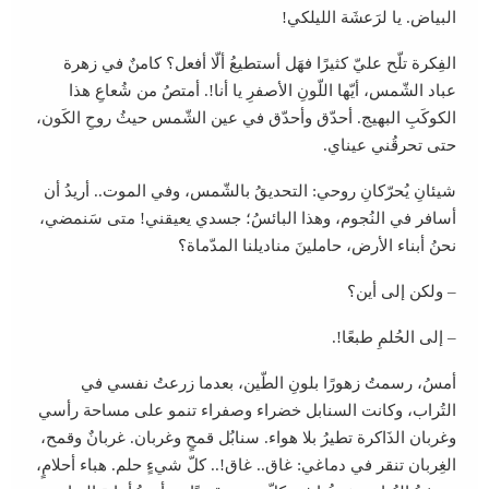
البياض. يا لرَعشَة الليلكي!
الفِكرة تلّح عليّ كثيرًا فهَل أستطيعُ ألّا أفعل؟ كامنٌ في زهرة
عباد الشّمس، أيّها اللّونِ الأصفرِ يا أنا!. أمتصُ من شُعاعِ هذا
الكوكَبِ البهيج. أحدّق وأحدّق في عين الشّمس حيثُ روحِ الكَون،
حتى تحرقُني عيناي.
شيئانِ يُحرّكانِ روحي: التحديقُ بالشّمس، وفي الموت.. أريدُ أن
أسافر في النُجوم، وهذا البائسُ؛ جسدي يعيقني! متى سَنمضي،
نحنُ أبناء الأرض، حاملينَ مناديلنا المدّماة؟
– ولكن إلى أين؟
– إلى الحُلمِ طبعًا!.
أمسُ، رسمتُ زهورًا بلونِ الطّين، بعدما زرعتُ نفسي في
التُراب، وكانت السنابل خضراء وصفراء تنمو على مساحة رأسي
وغربان الذَاكرة تطيرُ بلا هواء. سنابُل قمحٍ وغربان. غربانٌ وقمح،
الغِربان تنقر في دماغي: غاق.. غاق!.. كلّ شيءٍ حلم. هباء أحلامٍ،