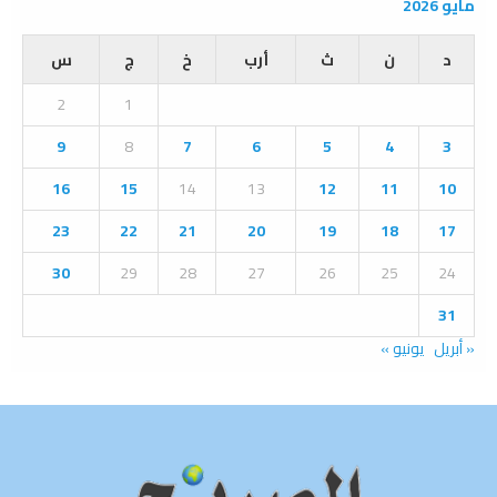
r
مايو 2026
c
E
h
د
ن
ث
أرب
خ
ج
س
f
A
o
2
1
r
R
:
9
8
7
6
5
4
3
C
16
15
14
13
12
11
10
H
23
22
21
20
19
18
17
30
29
28
27
26
25
24
31
« أبريل
يونيو »