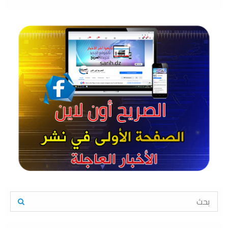
S
e
a
S