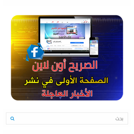
S
e
a
S