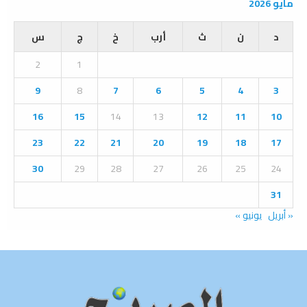
r
مايو 2026
c
E
h
د
ن
ث
أرب
خ
ج
س
f
A
o
2
1
r
R
:
9
8
7
6
5
4
3
C
16
15
14
13
12
11
10
H
23
22
21
20
19
18
17
30
29
28
27
26
25
24
31
« أبريل
يونيو »